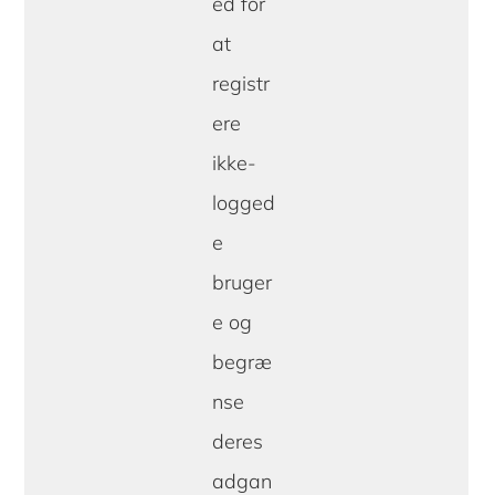
ed for
at
registr
ere
ikke-
logged
e
bruger
e og
begræ
nse
deres
adgan