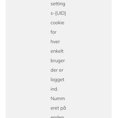
setting
s-{UID}
cookie
for
hver
enkelt
bruger
der er
logget
ind.
Numm
eret på
enden