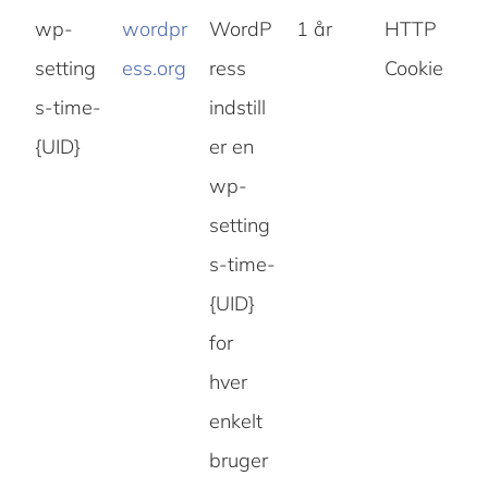
wp-
wordpr
WordP
1 år
HTTP
setting
ess.org
ress
Cookie
s-time-
indstill
{UID}
er en
wp-
setting
s-time-
{UID}
for
hver
enkelt
bruger