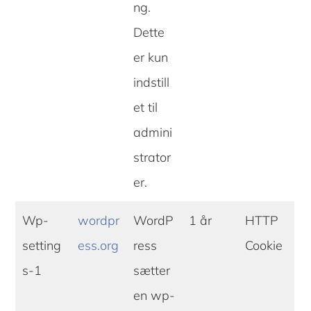
ng.
Dette
er kun
indstill
et til
admini
strator
er.
Wp-
wordpr
WordP
1 år
HTTP
setting
ess.org
ress
Cookie
s-1
sætter
en wp-