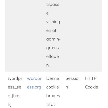
tilpass
e
visning
en af
admin-
græns
eflade
n.
wordpr
wordpr
Denne
Sessio
HTTP
ess_se
ess.org
cookie
n
Cookie
c_{has
bruges
h}
til at