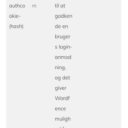
authco
m
til at
okie-
godken
(hash)
de en
bruger
s login-
anmod
ning,
og det
giver
Wordf
ence
muligh