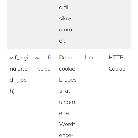
g til
sikre
områd
er.
wf_logi
wordfe
Denne
1 år
HTTP
nalerte
nce.co
cookie
Cookie
d_(has
m
bruges
h)
til at
underr
ette
Wordf
ence-