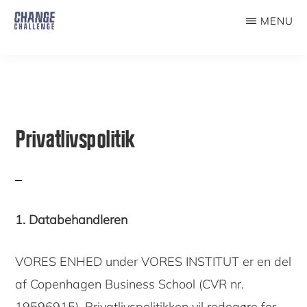
Skip
MENU
to
THE
CHANGE
main
CHALLENGE
content
Privatlivspolitik
1.
Databehandleren
VORES ENHED under VORES INSTITUT er en del
af Copenhagen Business School (CVR nr.
19596915). Privatlivspolitikken vil redegøre for